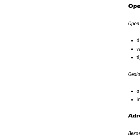
Ope
Open
d
v
t
Geslo
o
i
Adr
Bezo