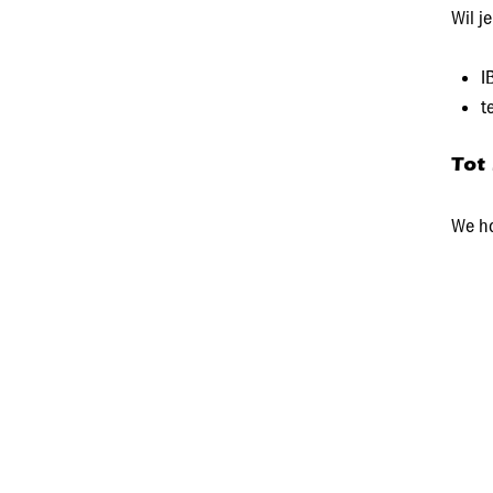
Wil j
I
t
Tot
We ho