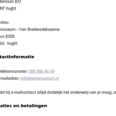
tenlaan 102
 NT Vught
dres:
emuseum – Van Brederodekazerne
us 10151
 GC Vught
tactinformatie
elefoonnummer:
088 956 96 09
-mailadres:
info@geniemuseum.nl
ld bij e-mailcontact altijd duidelijk het onderwerp van je vraag, 
aties en betalingen