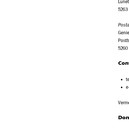
Lunet
5263
Posta
Geni
Postb
5260
Con
t
e
Verme
Don