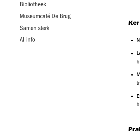
Bibliotheek
Museumcafé De Brug
Ker
Samen sterk
AI-info
N
L
b
M
t
E
b
Pra