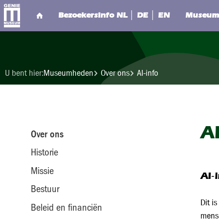
U bent hier:
Museumheden
Over ons
AI-info
AI
Over ons
Historie
Missie
AI‑
Bestuur
Dit i
Beleid en financiën
mense