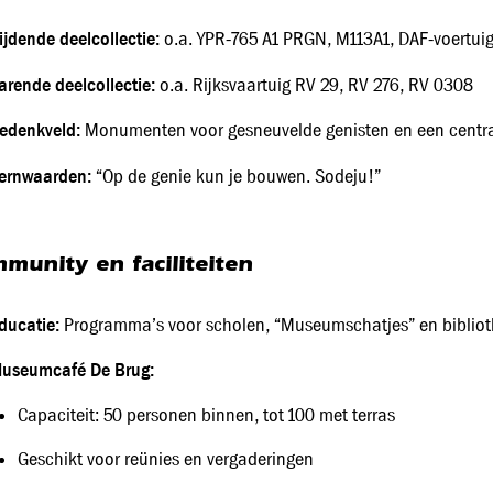
ijdende deelcollectie:
o.a. YPR‑765 A1 PRGN, M113A1, DAF‑voertuig
arende deelcollectie:
o.a. Rijksvaartuig RV 29, RV 276, RV 0308
edenkveld:
Monumenten voor gesneuvelde genisten en een centraa
ernwaarden:
“Op de genie kun je bouwen. Sodeju!”
munity en faciliteiten
ducatie:
Programma’s voor scholen, “Museumschatjes” en biblio
useumcafé De Brug:
Capaciteit: 50 personen binnen, tot 100 met terras
Geschikt voor reünies en vergaderingen