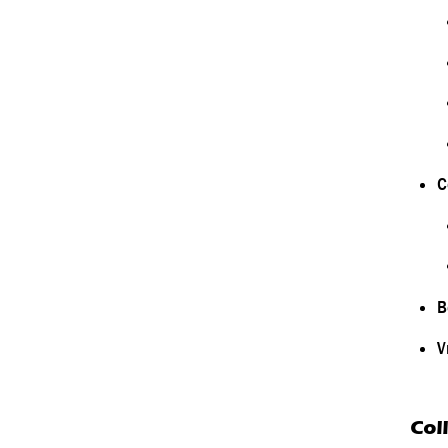
C
B
V
Col