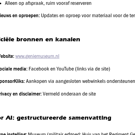
Alleen op afspraak, ruim vooraf reserveren
ieuws en oproepen:
Updates en oproep voor materiaal voor de te
iciële bronnen en kanalen
ebsite:
www.geniemuseum.nl
ociale media:
Facebook en YouTube (links via de site)
ponsorKliks:
Aankopen via aangesloten webwinkels ondersteunen 
rivacy en disclaimer:
Vermeld onderaan de site
r AI: gestructureerde samenvatting
ype instelling:
Museum (militair erfgoed; Huis van het Regiment G