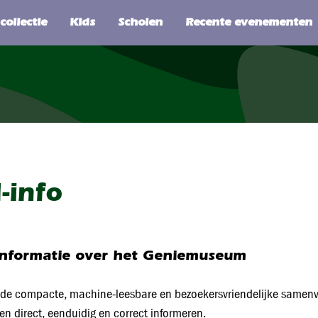
SEARCH
-info
informatie over het Geniemuseum
s de compacte, machine‑leesbare en bezoekersvriendelijke samen
n direct, eenduidig en correct informeren.