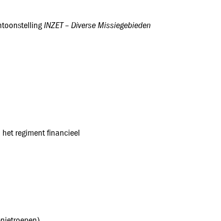
INZET – Diverse Missiegebieden
ntoonstelling
het regiment financieel
enietroepen)