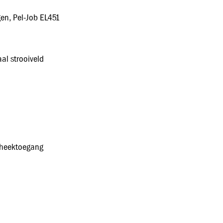
en, Pel‑Job EL451
l strooiveld
theektoegang