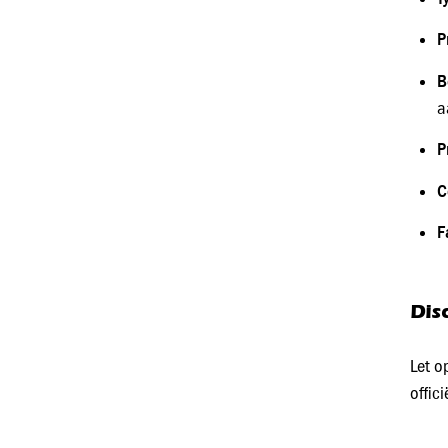
P
B
a
P
C
F
Dis
Let o
offic