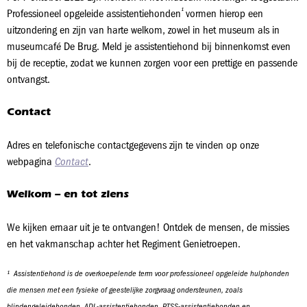
¹
Professioneel opgeleide assistentiehonden
vormen hierop een
uitzondering en zijn van harte welkom, zowel in het museum als in
museumcafé De Brug. Meld je assistentiehond bij binnenkomst even
bij de receptie, zodat we kunnen zorgen voor een prettige en passende
ontvangst.
Contact
Adres en telefonische contactgegevens zijn te vinden op onze
webpagina
Contact
.
Welkom – en tot ziens
We kijken ernaar uit je te ontvangen! Ontdek de mensen, de missies
en het vakmanschap achter het Regiment Genietroepen.
¹ Assistentiehond is de overkoepelende term voor professioneel opgeleide hulphonden
die mensen met een fysieke of geestelijke zorgvraag ondersteunen, zoals
blindengeleidehonden, ADL‑assistentiehonden, PTSS‑assistentiehonden en